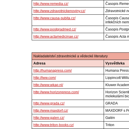
http://www.remedia.cz/
Časopis
Reme
http://www.zdravotnickenoviny.cz/
Zdravotnické n
http://www.causa-subita.cz/
Časopis
Causa
infekčních ne
http://www.postgradmed.cz/
Časopis
Postg
http://www.actamedicinae.cz/
Časopis
Acta 
Nakladatelství zdravotnické a vědecké literatury
Adresa
Vysvětlivka
http://humanapress.com/
Humana Press
http://lww.com/
Lippincott Will
http://www.wkap.nl/
Kluwer Academ
http://www.horizonpress.com/
Horizon Scient
molekulární bi
http://www.grada.cz/
GRADA
http://www.maxdorf.cz/
MAXDORF s Prak
http://www.galen.cz/
Galén
http://www.triton-books.cz/
Triton