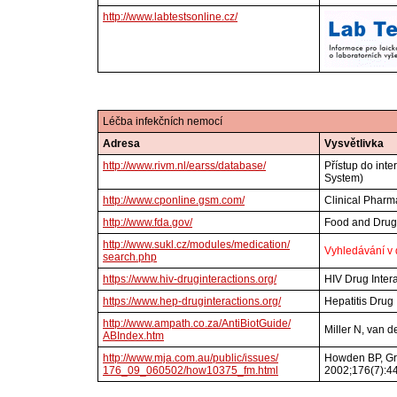
http://www.labtestsonline.cz/
Léčba infekčních nemocí
Adresa
Vysvětlivka
http://www.rivm.nl/earss/database/
Přístup do int
System)
http://www.cponline.gsm.com/
Clinical Pharm
http://www.fda.gov/
Food and Drug 
http://www.sukl.cz/modules/medication/
Vyhledávání v d
search.php
https://www.hiv-druginteractions.org/
HIV Drug Intera
https://www.hep-druginteractions.org/
Hepatitis Drug 
http://www.ampath.co.za/AntiBiotGuide/
Miller N, van d
ABIndex.htm
http://www.mja.com.au/public/issues/
Howden BP, Gra
176_09_060502/how10375_fm.html
2002;176(7):4