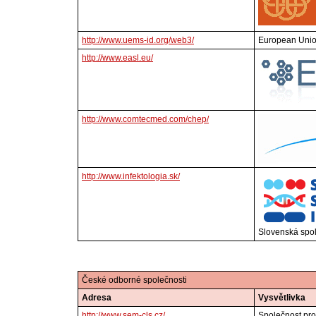
http://www.uems-id.org/web3/
European Union
http://www.easl.eu/
http://www.comtecmed.com/chep/
http://www.infektologia.sk/
Slovenská spol
České odborné společnosti
Adresa
Vysvětlivka
http://www.sem-cls.cz/
Společnost pro