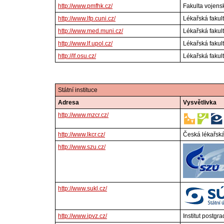
http://www.pmfhk.cz/
Fakulta vojens
http://www.lfp.cuni.cz/
Lékařská fakult
http://www.med.muni.cz/
Lékařská fakul
http://www.lf.upol.cz/
Lékařská fakul
http://lf.osu.cz/
Lékařská fakult
Státní instituce
Adresa
Vysvětlivka
http://www.mzcr.cz/
http://www.lkcr.cz/
Česká lékařsk
http://www.szu.cz/
http://www.sukl.cz/
http://www.ipvz.cz/
Institut postgr