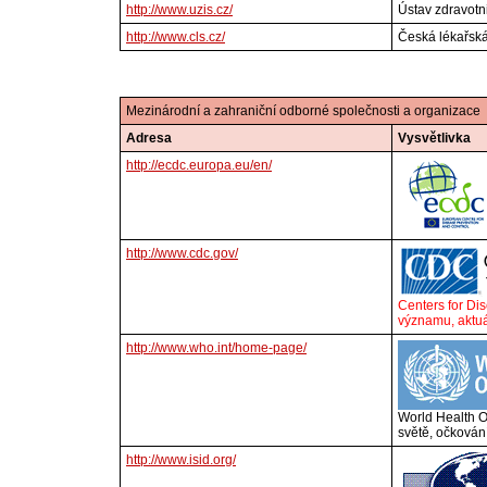
http://www.uzis.cz/
Ústav zdravotni
http://www.cls.cz/
Česká lékařská
Mezinárodní a zahraniční odborné společnosti a organizace
Adresa
Vysvětlivka
http://ecdc.europa.eu/en/
http://www.cdc.gov/
Centers for Di
významu, aktu
http://www.who.int/home-page/
World Health O
světě, očkován
http://www.isid.org/