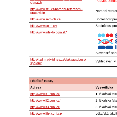
PubMed Single 
citmatch
http://www.szu.cz/narodni-referencni-
Národní refere
pracoviste
http://www.sem-cls.cz/
Společnost pro
http://www.splm.cz/
Společnost pro
http://www.infektologia.sk/
Slovenská spol
http://jizdnirady.idnes.cz/vlakyautobusy/
Vyhledávání vl
spojeni/
Lékařské fakulty
Adresa
Vysvětlivka
http://www.lf1.cuni.cz/
1. lékařská fak
http://www.lf2.cuni.cz/
2. lékařská fak
http://www.lf3.cuni.cz/
3. lékařská fak
http://www.lfhk.cuni.cz/
Lékařská fakult