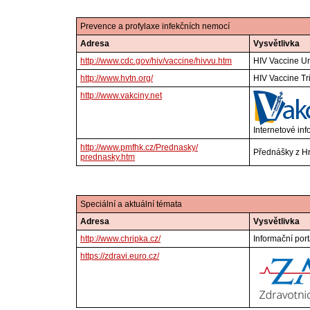
Prevence a profylaxe infekčních nemocí
Adresa
Vysvětlivka
http://www.cdc.gov/hiv/vaccine/hivvu.htm
HIV Vaccine Un
http://www.hvtn.org/
HIV Vaccine Tr
http://www.vakciny.net
Internetové in
http://www.pmfhk.cz/Prednasky/
Přednášky z H
prednasky.htm
Speciální a aktuální témata
Adresa
Vysvětlivka
http://www.chripka.cz/
Informační por
https://zdravi.euro.cz/