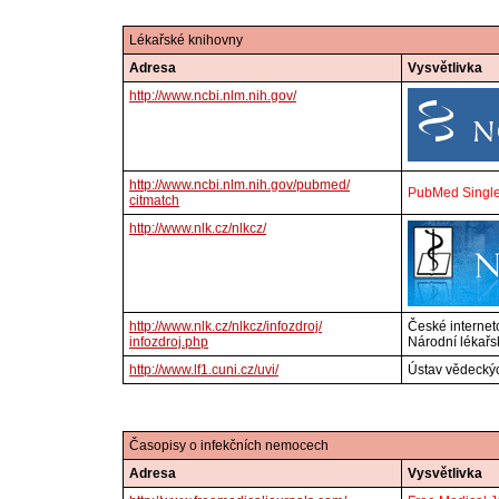
Lékařské knihovny
Adresa
Vysvětlivka
http://www.ncbi.nlm.nih.gov/
http://www.ncbi.nlm.nih.gov/pubmed/
PubMed Single 
citmatch
http://www.nlk.cz/nlkcz/
http://www.nlk.cz/nlkcz/infozdroj/
České interneto
infozdroj.php
Národní lékařs
http://www.lf1.cuni.cz/uvi/
Ústav vědeckýc
Časopisy o infekčních nemocech
Adresa
Vysvětlivka