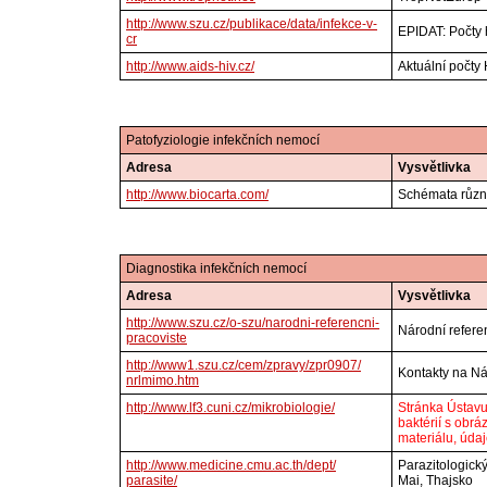
http://www.szu.cz/publikace/data/infekce-v-
EPIDAT: Počty 
cr
http://www.aids-hiv.cz/
Aktuální počty
Patofyziologie infekčních nemocí
Adresa
Vysvětlivka
http://www.biocarta.com/
Schémata různ
Diagnostika infekčních nemocí
Adresa
Vysvětlivka
http://www.szu.cz/o-szu/narodni-referencni-
Národní refere
pracoviste
http://www1.szu.cz/cem/zpravy/zpr0907/
Kontakty na Ná
nrlmimo.htm
http://www.lf3.cuni.cz/mikrobiologie/
Stránka Ústavu
baktérií s obr
materiálu, údaj
http://www.medicine.cmu.ac.th/dept/
Parazitologický
parasite/
Mai, Thajsko