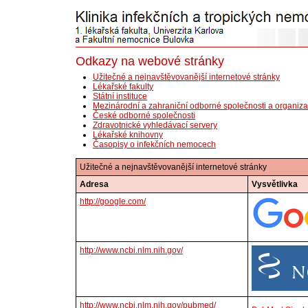
Odkazy na webové stránky
Užitečné a nejnavštěvovanější internetové stránky
Lékařské fakulty
Státní instituce
Mezinárodní a zahraniční odborné společnosti a organiz
České odborné společnosti
Zdravotnické vyhledávací servery
Lékařské knihovny
Časopisy o infekčních nemocech
Užitečné a nejnavštěvovanější internetové stránky
Adresa
Vysvětlivka
http://google.com/
http://www.ncbi.nlm.nih.gov/
http://www.ncbi.nlm.nih.gov/pubmed/