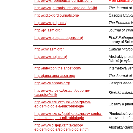
http://www.freemedicaljournals.com/
Free Medical J
http://www.journals.uchicago.edu/loi/jid
The Journal of
http://cid.oxfordjournals.org/
Časopis
Clinic
http://www.pidj.com/
The Pediatric 
http://jvi.asm.org/
Journal of Viro
http://www.plospathogens.org/
PLoS Pathoge
Library of Scie
http://cmr.asm.org/
Clinical Micro
http://www.nejm.org/
Abstrakty pres
článků je vyža
http://infection.thelancet.com/
Internetová ve
http://jama.ama-assn.org/
The Journal of
http://www.annals.org/
Časopis
Annals
http://www.trios.cz/ostatni/odborne-
Klinická mikrob
casopisy/kmil/
http://www.szu.cz/publikace/zpravy-
Obsahy a plnot
epidemiologie-a-mikrobiologie
http://www.szu.cz/publikace/zpravy-centra-
Plnotextová ver
epidemiologie-a-mikrobiologie
zdravotního ús
http://www.clsjep.cz/nts/casop/
Abstrakty člán
epidemiologie/epidemiologie.htm