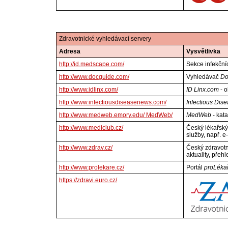
Zdravotnické vyhledávací servery
Adresa
Vysvětlivka
http://id.medscape.com/
Sekce infekčn
http://www.docguide.com/
Vyhledávač
Do
http://www.idlinx.com/
ID Linx.com
- o
http://www.infectiousdiseasenews.com/
Infectious Dis
http://www.medweb.emory.edu/ MedWeb/
MedWeb
- kat
http://www.mediclub.cz/
Český lékařský
služby, např. e
http://www.zdrav.cz/
Český zdravotn
aktuality, přeh
http://www.prolekare.cz/
Portál
proLéka
https://zdravi.euro.cz/