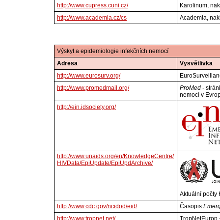
http://www.cupress.cuni.cz/
Karolinum, nakl
http://www.academia.cz/cs
Academia, nak
Výskyt a epidemiologie infekčních nemocí
Adresa
Vysvětlivka
http://www.eurosurv.org/
EuroSurveillan
http://www.promedmail.org/
ProMed
- strán
nemocí v Evro
http://ein.idsociety.org/
http://www.unaids.org/en/KnowledgeCentre/
HIVData/EpiUpdate/EpiUpdArchive/
Aktuální počty
http://www.cdc.gov/ncidod/eid/
Časopis
Emerg
http://www.tropnet.net/
TropNetEurop -