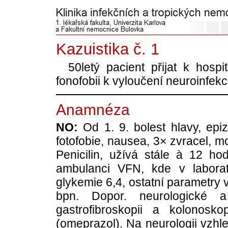
Kazuistika č. 1
50letý pacient přijat k hospita
fonofobii k vyloučení neuroinfek
Anamnéza
NO:
Od 1. 9. bolest hlavy, epiz
fotofobie, nausea, 3× zvracel, m
Penicilin, užívá stále à 12 hod
ambulanci VFN, kde v laborat
glykemie 6,4, ostatní parametry
bpn. Dopor. neurologické a 
gastrofibroskopii a kolonosko
(omeprazol). Na neurologii vzhle