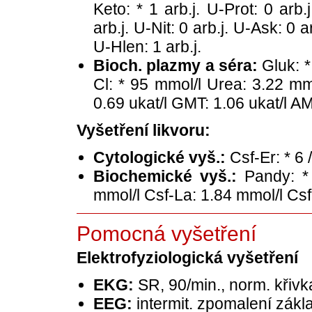
Keto: * 1 arb.j. U-Prot: 0 arb.
arb.j. U-Nit: 0 arb.j. U-Ask: 0 a
U-Hlen: 1 arb.j.
Bioch. plazmy a séra:
Gluk: *
Cl: * 95 mmol/l Urea: 3.22 mmo
0.69 ukat/l GMT: 1.06 ukat/l AM
Vyšetření likvoru:
Cytologické vyš.:
Csf-Er: * 6 
Biochemické vyš.:
Pandy: * 
mmol/l Csf-La: 1.84 mmol/l Csf
Pomocná vyšetření
Elektrofyziologická vyšetření
EKG:
SR, 90/min., norm. křivk
EEG:
intermit. zpomalení základ