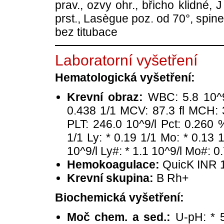
prav., ozvy ohr., břicho klidné, 
prst., Lasègue poz. od 70°, spine 
bez titubace
Laboratorní vyšetření
Hematologická vyšetření:
Krevní obraz:
WBC: 5.8 10^9/
0.438 1/1 MCV: 87.3 fl MCH:
PLT: 246.0 10^9/l Pct: 0.260 
1/1 Ly: * 0.19 1/1 Mo: * 0.13 
10^9/l Ly#: * 1.1 10^9/l Mo#: 0
Hemokoagulace:
QuicK INR 1
Krevní skupina:
B Rh+
Biochemická vyšetření:
Moč chem. a sed.:
U-pH: * 5