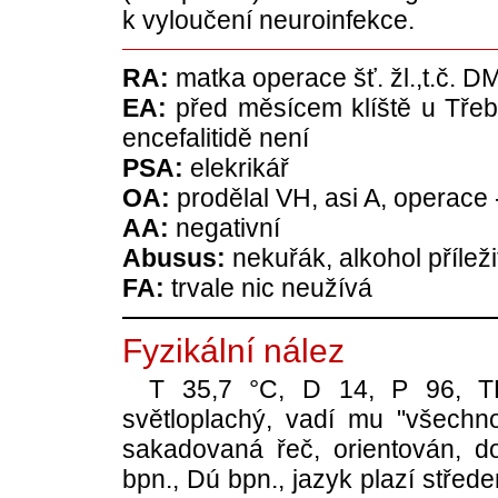
k vyloučení neuroinfekce.
RA:
matka operace šť. žl.,t.č. DM
EA:
před měsícem klíště u Třeb
encefalitidě není
PSA:
elekrikář
OA:
prodělal VH, asi A, operace
AA:
negativní
Abusus:
nekuřák, alkohol přílež
FA:
trvale nic neužívá
Fyzikální nález
T 35,7 °C, D 14, P 96, TK 
světloplachý, vadí mu "všechno"
sakadovaná řeč, orientován, do
bpn., Dú bpn., jazyk plazí střed