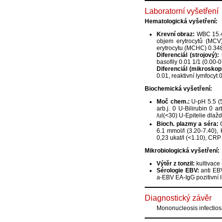
Laboratorní vyšetření
Hematologická vyšetření:
Krevní obraz:
WBC 15.4 1
objem erytrocytů (MCV)
erytrocytu (MCHC) 0.348 
Diferenciál (strojový):
n
basofily 0.01 1/1 (0.00-0
Diferenciál (mikroskop
0.01, reaktivní lymfocyt 
Biochemická vyšetření:
Moč chem.:
U-pH 5.5 (5
arb.j. 0 U-Bilirubin 0 a
/ul(<30) U-Epitelie dlažd
Bioch. plazmy a séra:
G
6.1 mmol/l (3.20-7.40), 
0,23 ukat/l (<1.10), CRP 
Mikrobiologická vyšetření:
Výtěr z tonzil:
kultivace 
Sérologie EBV:
anti EBV
a-EBV EA-IgG pozitivní IP
Diagnostický závěr
Mononucleosis infectio