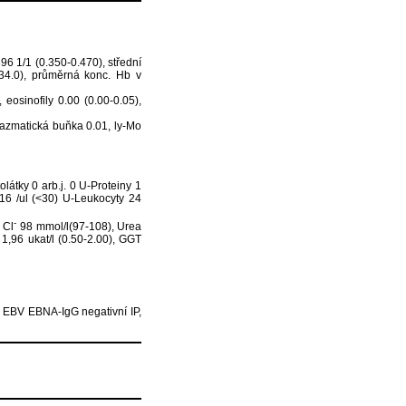
96 1/1 (0.350-0.470), střední
-34.0), průměrná konc. Hb v
 eosinofily 0.00 (0.00-0.05),
plazmatická buňka 0.01, ly-Mo
látky 0 arb.j. 0 U-Proteiny 1
ty 16 /ul (<30) U-Leukocyty 24
-
 Cl
98 mmol/l(97-108), Urea
 1,96 ukat/l (0.50-2.00), GGT
, EBV EBNA-IgG negativní IP,