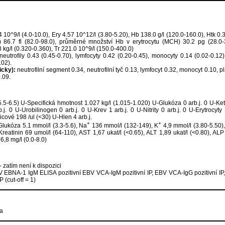
0^9/l (4.0-10.0), Ery 4.57 10^12/l (3.80-5.20), Hb 138.0 g/l (120.0-160.0), Htk 0.3
 86.7 fl (82.0-98.0), průměrné množství Hb v erytrocytu (MCH) 30.2 pg (28.0
kg/l (0.320-0.360), Tr 221.0 10^9/l (150.0-400.0)
eutrofily 0.43 (0.45-0.70), lymfocyty 0.42 (0.20-0.45), monocyty 0.14 (0.02-0.12),
.02).
icky):
neutrofilní segment 0.34, neutrofilní tyč 0.13, lymfocyt 0.32, monocyt 0.10, 
0.09.
.5-6.5) U-Specifická hmotnost 1.027 kg/l (1.015-1.020) U-Glukóza 0 arb.j. 0 U-Keto
rb.j. 0 U-Urobilinogen 0 arb.j. 0 U-Krev 1 arb.j. 0 U-Nitrity 0 arb.j. 0 U-Erytrocy
icové 198 /ul (<30) U-Hlen 4 arb.j.
+
+
lukóza 5.1 mmol/l (3.3-5.6), Na
136 mmol/l (132-149), K
4,9 mmol/l (3.80-5.50),
Kreatinin 69 umol/l (64-110), AST 1,67 ukat/l (<0.65), ALT 1,89 ukat/l (<0.80), ALP
6,8 mg/l (0.0-8.0)
- zatím není k dispozici
 EBNA-1 IgM ELISA pozitivní EBV VCA-IgM pozitivní IP, EBV VCA-IgG pozitivní IP
 (cut-off = 1)
sa