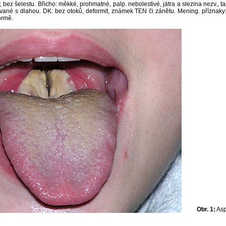
 bez šelestu. Břicho: měkké, prohmatné, palp. nebolestivé, játra a slezina nezv., ta
ané s dlahou. DK: bez otoků, deformit, známek TEN či zánětu. Mening. příznaky: 
ormě.
Obr. 1:
Asp