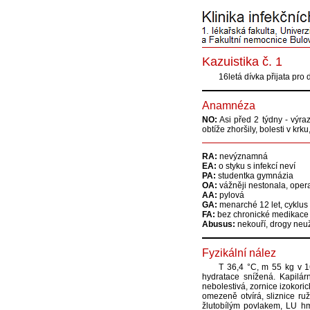
Kazuistika č. 1
16letá dívka přijata pro
Anamnéza
NO:
Asi před 2 týdny - výra
obtíže zhoršily, bolesti v krk
RA:
nevýznamná
EA:
o styku s infekcí neví
PA:
studentka gymnázia
OA:
vážněji nestonala, oper
AA:
pylová
GA:
menarché 12 let, cyklus
FA:
bez chronické medikace
Abusus:
nekouří, drogy neu
Fyzikální nález
T 36,4 °C, m 55 kg v 1
hydratace snížená. Kapilárn
nebolestivá, zornice izokori
omezeně otvírá, sliznice ruž
žlutobílým povlakem, LU hma