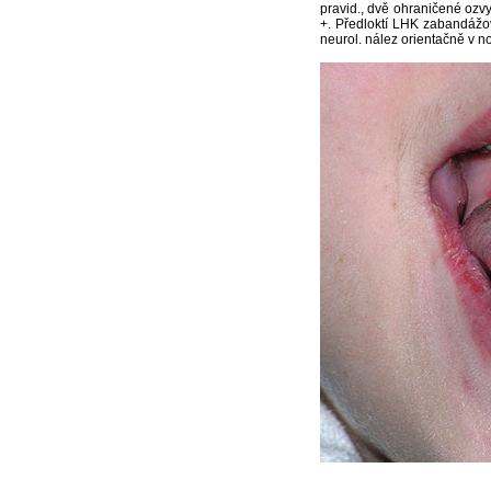
pravid., dvě ohraničené ozvy,
+. Předloktí LHK zabandážov
neurol. nález orientačně v n