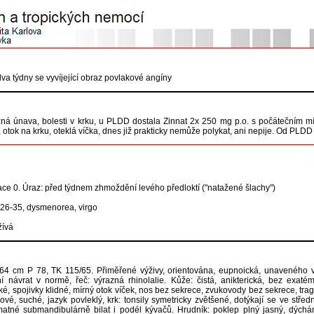
 dva týdny se vyvíjející obraz povlakové angíny
zná únava, bolesti v krku, u PLDD dostala Zinnat 2x 250 mg p.o. s počátečním m
u, otok na krku, oteklá víčka, dnes již prakticky nemůže polykat, ani nepije. Od PLDD p
ace 0. Úraz: před týdnem zhmoždění levého předloktí ("natažené šlachy")
 26-35, dysmenorea, virgo
žívá
64 cm P 78, TK 115/65. Přiměřené výživy, orientována, eupnoická, unaveného vz
í návrat v normě, řeč: výrazná rhinolalie. Kůže: čistá, anikterická, bez exat
cké, spojivky klidné, mírný otok víček, nos bez sekrece, zvukovody bez sekrece, trag
ové, suché, jazyk povleklý, krk: tonsily symetricky zvětšené, dotýkají se ve střed
tné submandibulárně bilat i podél kývačů. Hrudník: poklep plný jasný, dýchání