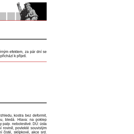
írným efektem, za pár dní se
řichází k přijetí.
hledu, kostra bez deformit,
ému, bledá. Hlava: na poklep
y palp. nebolestivé. DÚ: ústa
ní rovině, povleklé souvislým
 čisté, sklípkové, akce srd.