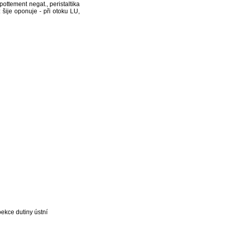
pottement negat., peristaltika
šije oponuje - při otoku LU,
ekce dutiny ústní